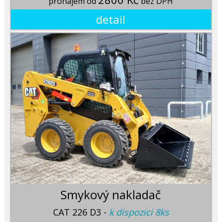
pronájem od
bez DPH
detail
Smykový nakladač
CAT 226 D3 -
k dispozici 8ks